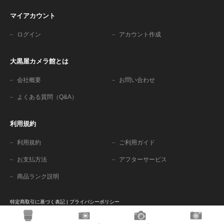
マイアカウント
ログイン
アカウント作成
大黒屋カメラ館とは
会社概要
お問い合わせ
よくある質問（Q&A）
利用規約
利用規約
ご利用ガイド
お支払方法
アフターサービス
商品ランク説明
特定商取引に基づく表記
|
プライバシーポリシー
古物商許可番号 東京都公安委員会許可 第301049904375号
© 2025-2026 大黒屋カメラ館. All Rights Reserved.