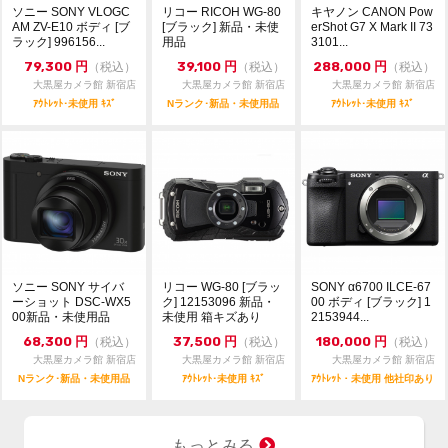
ソニー SONY VLOGC
リコー RICOH WG-80
キヤノン CANON Pow
AM ZV-E10 ボディ [ブ
[ブラック] 新品・未使
erShot G7 X Mark II 73
ラック] 996156...
用品
3101...
79,300
円
39,100
円
288,000
円
（税込）
（税込）
（税込）
大黒屋カメラ館 新宿店
大黒屋カメラ館 新宿店
大黒屋カメラ館 新宿店
ｱｳﾄﾚｯﾄ･未使用 ｷｽﾞ
Nランク･新品・未使用品
ｱｳﾄﾚｯﾄ･未使用 ｷｽﾞ
ソニー SONY サイバ
リコー WG-80 [ブラッ
SONY α6700 ILCE-67
ーショット DSC-WX5
ク] 12153096 新品・
00 ボディ [ブラック] 1
00新品・未使用品
未使用 箱キズあり
2153944...
68,300
円
37,500
円
180,000
円
（税込）
（税込）
（税込）
大黒屋カメラ館 新宿店
大黒屋カメラ館 新宿店
大黒屋カメラ館 新宿店
Nランク･新品・未使用品
ｱｳﾄﾚｯﾄ･未使用 ｷｽﾞ
ｱｳﾄﾚｯﾄ・未使用 他社印あり
もっとみる