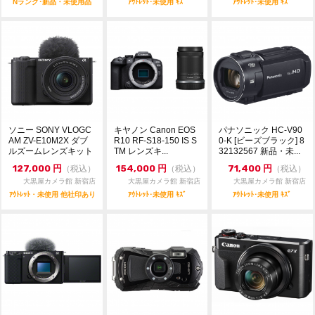
Nランク･新品・未使用品
ｱｳﾄﾚｯﾄ･未使用 ｷｽﾞ
ｱｳﾄﾚｯﾄ･未使用 ｷｽﾞ
ソニー SONY VLOGC
キヤノン Canon EOS
パナソニック HC-V90
AM ZV-E10M2X ダブ
R10 RF-S18-150 IS S
0-K [ビーズブラック] 8
ルズームレンズキット
TM レンズキ...
32132567 新品・未...
[...
127,000
円
154,000
円
71,400
円
（税込）
（税込）
（税込）
大黒屋カメラ館 新宿店
大黒屋カメラ館 新宿店
大黒屋カメラ館 新宿店
ｱｳﾄﾚｯﾄ・未使用 他社印あり
ｱｳﾄﾚｯﾄ･未使用 ｷｽﾞ
ｱｳﾄﾚｯﾄ･未使用 ｷｽﾞ