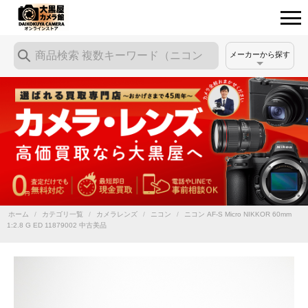
メーカーから探す
ホーム
/
カテゴリ一覧
/
カメラレンズ
/
ニコン
/
ニコン AF-S Micro NIKKOR 60mm
1:2.8 G ED 11879002 中古美品