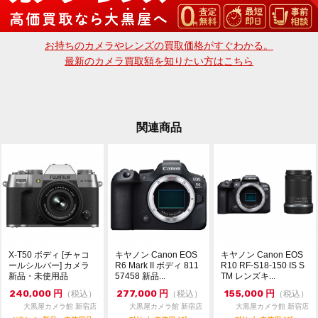
03-6900-4091
dkcamera@e-daikoku.com
お持ちのカメラやレンズの買取価格がすぐわかる。
お買取り、下取りも行っております。
最新のカメラ買取額を知りたい方はこちら
送料無料のLINE査定、宅配買取も可能です。
詳しくはトップページの大きなバナーをクリック
関連商品
X-T50 ボディ [チャコ
キヤノン Canon EOS
キヤノン Canon EOS
ールシルバー] カメラ
R6 Mark II ボディ 811
R10 RF-S18-150 IS S
新品・未使用品
57458 新品...
TM レンズキ...
240,000
円
277,000
円
155,000
円
（税込）
（税込）
（税込）
大黒屋カメラ館 新宿店
大黒屋カメラ館 新宿店
大黒屋カメラ館 新宿店