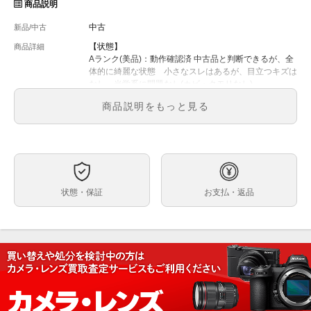
商品説明
中古
新品/中古
【状態】
商品詳細
Aランク(美品)：動作確認済 中古品と判断できるが、全
体的に綺麗な状態 小さなスレはあるが、目立つキズは
なし 光学系に問題なし(カビ・クモリなし)
・後玉にチリがございます。
商品説明をもっと見る
【付属品】
ﾚﾝｽﾞｷｬｯﾌﾟ(後玉のみ)
【保証】
2週間の自然故障保証
状態・保証
お支払・返品
【送料】
送料無料
ご注文、ご決済後に店頭でのお受取も可能でございま
す。
※受取可能店舗は大黒屋カメラ館 新宿店のみでござい
ます。
大黒屋カメラ館 新宿店
〒160-0023 東京都新宿区西新宿1-2-12 丸幸ビル2F