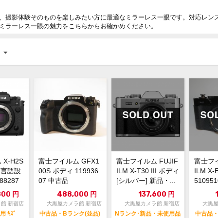
、撮影体験そのものを楽しみたい方に最適なミラーレス一眼です。対応レン
ミラーレス一眼の魅力をこちらからお確かめください。
X-H2S
富士フイルム GFX1
富士フイルム FUJIF
富士フイ
2言語設
00S ボディ 119936
ILM X-T30 III ボディ
ILM X
8287
07 中古品
[シルバー] 新品・...
51095
.
800
円
488,000
円
137,600
円
館 新宿店
大黒屋カメラ館 新宿店
大黒屋カメラ館 新宿店
大黒屋
用 ｷｽﾞ
中古品・Bランク(並品)
Nランク･新品・未使用品
中古品・