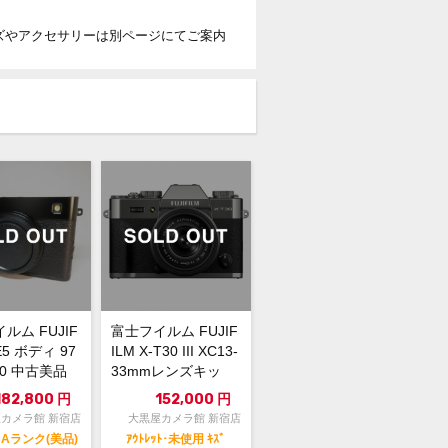
ズやアクセサリーは別ページにてご案内
ルム FUJIF
富士フイルム FUJIF
-E5 ボディ 97
ILM X-T30 III XC13-
10 中古美品
33mmレンズキッ
ト...
182,800
円
152,000
円
カメラ館 新宿店
大黒屋カメラ館 新宿店
Aランク(美品)
ｱｳﾄﾚｯﾄ･未使用 ｷｽﾞ