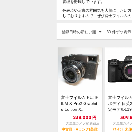
管理を徹底しています。
色表現や写真の雰囲気を大切にしたい方
しておりますので、ぜひ富士フイルムの
登録日時の新しい順
30 件ずつ表示
富士フイルム FUJIF
富士フイルム 
ILM X-Pro2 Graphit
ボディ 日英
e Edition X...
定モデル1198
新品・未使..
238,000
円
309,
大黒屋カメラ館 新宿店
大黒屋カメラ
中古品・Aランク(美品)
ｱｳﾄﾚｯﾄ･未使