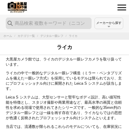
メーカーから探す
ホーム
/
カテゴリ一覧
/
デジタル一眼レフ
/
ライカ
ライカ
大黒屋カメラ館では、ライカのデジタル一眼レフカメラを取り扱って
います。
ライカの中で一般的なデジタル一眼レフ構造（ミラー・ペンタプリズ
ムを備えた一眼レフ方式）を採用しているモデルは限られており、主
にプロフェッショナル向けに展開された Leica S システムが該当しま
す。
Leica S システムは、大型センサーと堅牢なボディ設計、高い描写性
能を特徴とし、スタジオ撮影や商業用途など、最高水準の画質と信頼
性を求める現場で使用されてきたシリーズです。一般的な35mm判の
デジタル一眼レフとは一線を画す存在であり、ライカならではの思想
が色濃く反映されたプロフェッショナル向けシステムといえます。
当店では、流通数が限られるこれらのモデルについても、在庫状況に