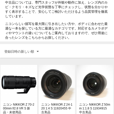
中古品については、専門スタッフが外観や動作に加え、レンズ内のカ
ビ・クモリ・キズなど光学状態を丁寧にチェックし、状態を分かりや
すく表示することで、安心してご検討いただけるよう品質管理を徹底
しています。
ニコンらしい描写を最大限に引き出したい方や、ボディに合わせた最
適な一本を探している方に最適なカテゴリです。対応するカメラボデ
ィやマウントの違いについてもご案内しておりますので、ぜひ用途に
合ったレンズをこちらからお探しください。
登録日時の新しい順
ニコン NIKKOR Z 70-2
ニコン NIKKOR Z 24-1
ニコン NIKKOR Z 50m
00mm f/2.8 VR S 新
20 1:4 S 11920455 中
m 1:1.8 S 11934915
品・未使用品
古美品
中古美品