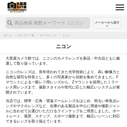
メーカーから探す
ホーム
/
カテゴリ一覧
/
カメラレンズ
/
ニコン
ニコン
大黒屋カメラ館では、ニコンのカメラレンズを新品・中古品ともに厳
選して取り扱っています。
ニコンのレンズは、長年培われてきた光学技術により、高い解像力と
自然な描写を特長とし、多くの写真家から信頼を集めてきました。F
マウントによる一眼レフ用レンズから、Zマウントを採用したミラー
レス用レンズまで、撮影スタイルや世代に応じた幅広いシステムが展
開されています。
当店では、標準・広角・望遠ズームレンズをはじめ、明るい単焦点レ
ンズやマクロレンズなど、在庫のある製品を中心に用途や撮影ジャン
ルに合わせてお選びいただけるラインナップをご用意しました。ポー
トレート、風景、スナップ、スポーツ撮影まで、幅広いシーンに対応
できるレンズを取り揃えています。