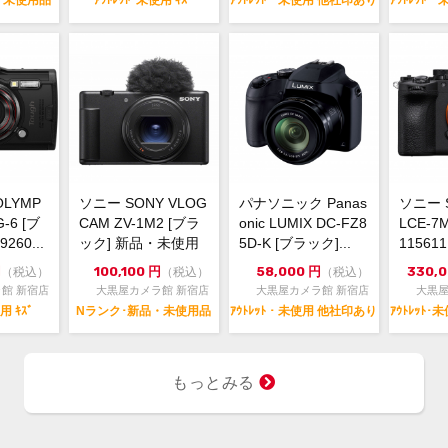
・未使用品
ｱｳﾄﾚｯﾄ･未使用 ｷｽﾞ
ｱｳﾄﾚｯﾄ・未使用 他社印あり
ｱｳﾄﾚｯﾄ
LYMP
ソニー SONY VLOG
パナソニック Panas
ソニー S
G-6 [ブ
CAM ZV-1M2 [ブラ
onic LUMIX DC-FZ8
LCE-7
260...
ック] 新品・未使用
5D-K [ブラック]...
115611
品
円
100,100
円
58,000
円
330,
（税込）
（税込）
（税込）
館 新宿店
大黒屋カメラ館 新宿店
大黒屋カメラ館 新宿店
大黒屋
用 ｷｽﾞ
Nランク･新品・未使用品
ｱｳﾄﾚｯﾄ・未使用 他社印あり
ｱｳﾄﾚｯﾄ
もっとみる