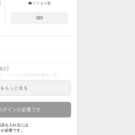
アクセス数
323
属品】
（メーカー出荷時付属品一式）
に目立つキズがございます。
明をもっと見る
に保管に伴うスレ、小キズがござい
。
証】
ログインが必要です
カー保証あり（1年間）
証内容はメーカー保証規定に基づく
商品を入れるには
となります。
ンが必要です。