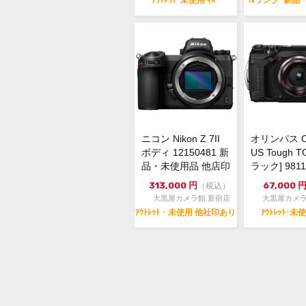
ｱｳﾄﾚｯﾄ･未使用 ｷｽﾞ
Nランク･新品
ニコン Nikon Z 7II
オリンパス O
ボディ 12150481 新
US Tough T
品・未使用品 他店印
ラック] 98119
あり
313,000
円
67,000
（税込）
大黒屋カメラ館 新宿店
大黒屋カメラ
ｱｳﾄﾚｯﾄ・未使用 他社印あり
ｱｳﾄﾚｯﾄ･未使