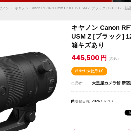
ヤノン
/
キヤノン Canon RF70-200mm F2.8 L IS USM Z [ブラック] 121361
キヤノン Canon RF70
USM Z [ブラック] 
箱キズあり
445,500
円
（税込）
ｱｳﾄﾚｯﾄ･未使用 ｷｽﾞ
大黒屋カメラ館 新宿
出品者:
2026 / 07 / 07
登録日時: