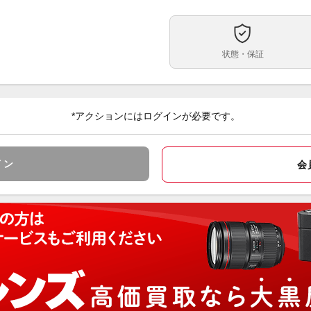
※初
とな
【送
状態・保証
送
全長
ンダ
*アクションにはログインが必要です。
ンズ
「L
静止
イン
会
（絞
プター
快適
「電
を採
や手
ご注