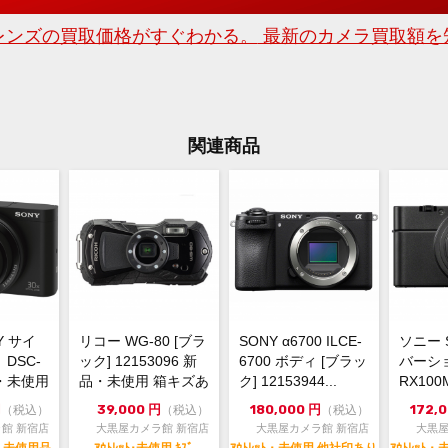
でご
レンズの買取価格がすぐわかる。
最新のカメラ買取額を
※受
みで
大黒
〒16
幸ビ
関連商品
03-6
dkca
お買
送料
す。
詳し
リッ
Y サイ
リコー WG-80 [ブラ
SONY α6700 ILCE-
ソニー 
DSC-
ック] 12153096 新
6700 ボディ [ブラッ
バーショ
品・未使用
品・未使用 箱キズあ
ク] 12153944...
RX100M
り
6 新品..
円
39,000
円
180,000
円
172,
（税込）
（税込）
（税込）
館 新宿店
大黒屋カメラ館 新宿店
大黒屋カメラ館 新宿店
大黒屋