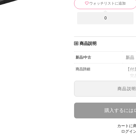
ウォッチリストに追加
0
商品説明
新品
新品/中古
【付
商品詳細
完品
※箱
商品説
※箱
ます
【保
購入するには
メー
※保
カートに
対応
ログイ