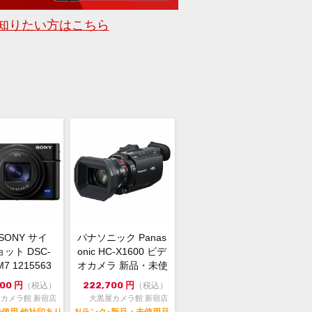
ざいます。
知りたい方はこちら
取可能店舗は大黒屋カメラ館 新宿店の
ございます。
屋カメラ館 新宿店
0-0023 東京都新宿区西新宿1-2-12 丸
ル2F
900-4091
mera@e-daikoku.com
取り、下取りも行っております。
無料のLINE査定、宅配買取も可能で
くはトップページの大きなバナーをク
ク
SONY サイ
パナソニック Panas
ット DSC-
onic HC-X1600 ビデ
7 1215563
オカメラ 新品・未使
.
用品
000
円
222,700
円
（税込）
（税込）
カメラ館 新宿店
大黒屋カメラ館 新宿店