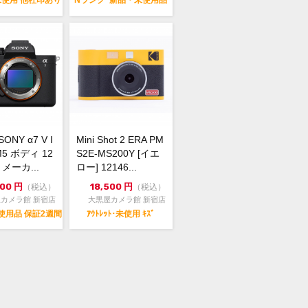
・未使用 他社印あり
Nランク･新品・未使用品
ONY α7 V I
Mini Shot 2 ERA PM
M5 ボディ 12
S2E-MS200Y [イエ
 メーカ...
ロー] 12146...
000
円
18,500
円
（税込）
（税込）
カメラ館 新宿店
大黒屋カメラ館 新宿店
･未使用品 保証2週間
ｱｳﾄﾚｯﾄ･未使用 ｷｽﾞ