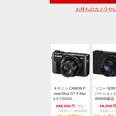
お持ちのカメラや
キヤノン CANON P
ソニー SON
owerShot G7 X Mar
バーショット 
k II 733101...
WX500新
品
288,000
円
68,300
（税込）
大黒屋カメラ館 新宿店
大黒屋カメラ