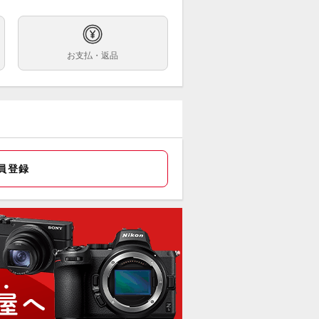
期不良につきましてもメーカー対応
ります。
料】
お支払・返品
料無料
固定ズームとズーム全域でのエクステ
ー対応を実現した大口径望遠ズームレ
。最高水準の性能を備えた
（Luxury）」レンズに属する。
画撮影に加え、「アイリスリング」
員登録
りリング）の搭載やパワーズームアダ
「PZ-E2」「PZ-E2B」に対応し、
な動画撮影を実現する。
子式フローティングフォーカス制御」
用し、プロの高い要求に応えるAF性能
ブレ補正機能を備えている。
文、ご決済後に店頭でのお受取も可能