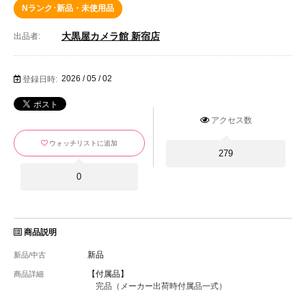
Nランク･新品・未使用品
大黒屋カメラ館 新宿店
出品者:
2026 / 05 / 02
登録日時:
アクセス数
ウォッチリストに追加
279
0
商品説明
新品
新品/中古
【付属品】
商品詳細
完品（メーカー出荷時付属品一式）