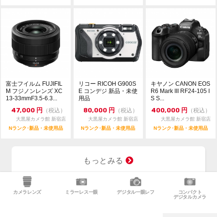
富士フイルム FUJIFIL
リコー RICOH G900S
キヤノン CANON EOS
M フジノンレンズ XC
E コンデジ 新品・未使
R6 Mark III RF24-105 I
13-33mmF3.5-6.3...
用品
S S...
47,000
円
80,000
円
400,000
円
（税込）
（税込）
（税込）
大黒屋カメラ館 新宿店
大黒屋カメラ館 新宿店
大黒屋カメラ館 新宿店
Nランク･新品・未使用品
Nランク･新品・未使用品
Nランク･新品・未使用品
もっとみる
カメラレンズ
ミラーレス一眼
デジタル一眼レフ
コンパクト
デジタルカメラ