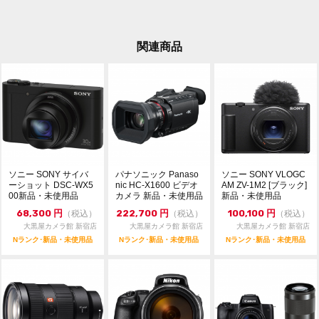
03-6900-4091
dkcamera@e-daikoku.com
お買取り、下取りも行っております。
関連商品
送料無料のLINE査定、宅配買取も可能です。
詳しくはトップページの大きなバナーをクリック
ソニー SONY サイバ
パナソニック Panaso
ソニー SONY VLOGC
ーショット DSC-WX5
nic HC-X1600 ビデオ
AM ZV-1M2 [ブラック]
00新品・未使用品
カメラ 新品・未使用品
新品・未使用品
68,300
円
222,700
円
100,100
円
（税込）
（税込）
（税込）
大黒屋カメラ館 新宿店
大黒屋カメラ館 新宿店
大黒屋カメラ館 新宿店
Nランク･新品・未使用品
Nランク･新品・未使用品
Nランク･新品・未使用品