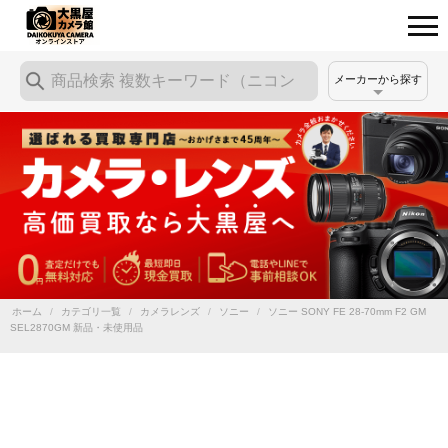
メーカーから探す
ホーム
/
カテゴリ一覧
/
カメラレンズ
/
ソニー
/
ソニー SONY FE 28-70mm F2 GM
SEL2870GM 新品・未使用品