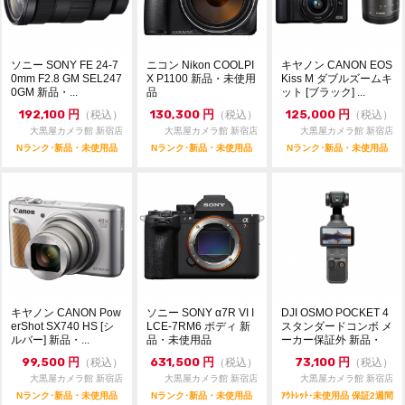
ソニー SONY FE 24-7
ニコン Nikon COOLPI
キヤノン CANON EOS
0mm F2.8 GM SEL247
X P1100 新品・未使用
Kiss M ダブルズームキ
0GM 新品・...
品
ット [ブラック] ...
192,100
円
130,300
円
125,000
円
（税込）
（税込）
（税込）
大黒屋カメラ館 新宿店
大黒屋カメラ館 新宿店
大黒屋カメラ館 新宿店
Nランク･新品・未使用品
Nランク･新品・未使用品
Nランク･新品・未使用品
キヤノン CANON Pow
ソニー SONY α7R VI I
DJI OSMO POCKET 4
erShot SX740 HS [シ
LCE-7RM6 ボディ 新
スタンダードコンボ メ
ルバー] 新品・...
品・未使用品
ーカー保証外 新品・
未...
99,500
円
631,500
円
73,100
円
（税込）
（税込）
（税込）
大黒屋カメラ館 新宿店
大黒屋カメラ館 新宿店
大黒屋カメラ館 新宿店
Nランク･新品・未使用品
Nランク･新品・未使用品
ｱｳﾄﾚｯﾄ･未使用品 保証2週間