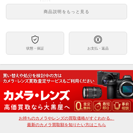
【保証】
メーカー保証あり（1年間）
商品説明をもっと見る
※保証内容はメーカー保証規定に基づく対応となりま
す。
※初期不良につきましてもメーカー対応となります。
【送料】
送料無料
状態・保証
お支払・返品
ズーム全域開放F値2を実現し、単焦点レンズに迫る高
い解像性能と自然なぼけ描写を両立した小型・軽量設計
の大口径標準ズームレンズ。
最高峰の「G Master」シリーズに属する。大口径なが
ら最大径92.9mm、長さ139.8mm、質量約918gという
小型・軽量設計。
フローティングフォーカス機構に最適化された4基の
「XD（extreme dynamic）リニアモーター」と制御ア
ルゴリズムにより、高い応答性を実現している。
ご注文、ご決済後に店頭でのお受取も可能でございま
す。
※受取可能店舗は大黒屋カメラ館 新宿店のみでござい
お持ちのカメラやレンズの買取価格がすぐわかる。
ます。
最新のカメラ買取額を知りたい方はこちら
大黒屋カメラ館 新宿店
〒160-0023 東京都新宿区西新宿1-2-12 丸幸ビル2F