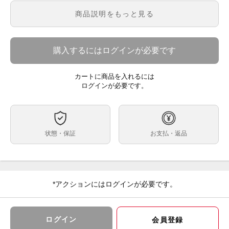
メーカー保証あり（1年間）
商品説明をもっと見る
※保証内容はメーカー保証規定に基づく対応となりま
す。
※初期不良につきましてもメーカー対応となります。
購入するにはログインが必要です
【送料】
送料無料
カートに商品を入れるには
ズーム全域開放F値2.8の明るさで広角12mmを実現した
ログインが必要です。
大口径超広角ズームレンズ。35mmフルサイズ対応の
「α Eマウント」レンズ。
ミラーレス専用設計レンズの最高峰「Gマスター」シリ
ーズに属し、シリーズならではの高い解像性能と自然で
美しいボケ描写を小型軽量で実現している。
状態・保証
お支払・返品
「フローティングフォーカス機構」を搭載し、ズーム全
域で最短撮影距離0.28mの高い近接撮影能力を備え、す
べての撮影距離でシャープな描写が可能。
ご注文、ご決済後に店頭でのお受取も可能でございま
す。
*アクションにはログインが必要です。
※受取可能店舗は大黒屋カメラ館 新宿店のみでござい
ます。
大黒屋カメラ館 新宿店
〒160-0023 東京都新宿区西新宿1-2-12 丸幸ビル2F
ログイン
会員登録
03-6900-4091