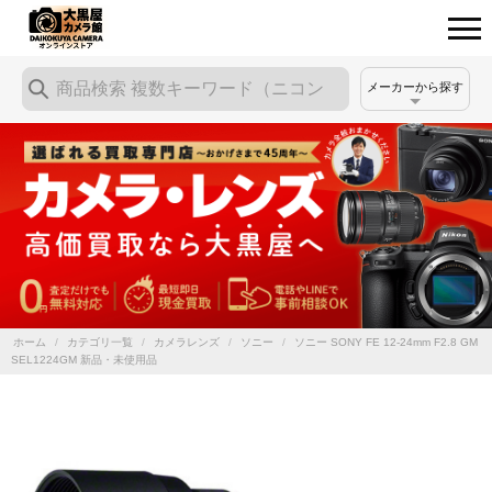
メーカーから探す
ホーム
/
カテゴリ一覧
/
カメラレンズ
/
ソニー
/
ソニー SONY FE 12-24mm F2.8 GM
SEL1224GM 新品・未使用品