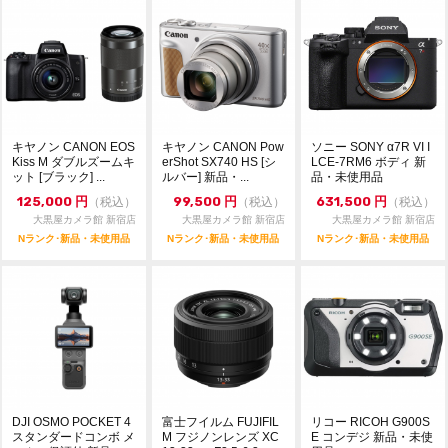
キヤノン CANON EOS
キヤノン CANON Pow
ソニー SONY α7R VI I
Kiss M ダブルズームキ
erShot SX740 HS [シ
LCE-7RM6 ボディ 新
ット [ブラック] ...
ルバー] 新品・...
品・未使用品
125,000
円
99,500
円
631,500
円
（税込）
（税込）
（税込）
大黒屋カメラ館 新宿店
大黒屋カメラ館 新宿店
大黒屋カメラ館 新宿店
Nランク･新品・未使用品
Nランク･新品・未使用品
Nランク･新品・未使用品
DJI OSMO POCKET 4
富士フイルム FUJIFIL
リコー RICOH G900S
スタンダードコンボ メ
M フジノンレンズ XC
E コンデジ 新品・未使