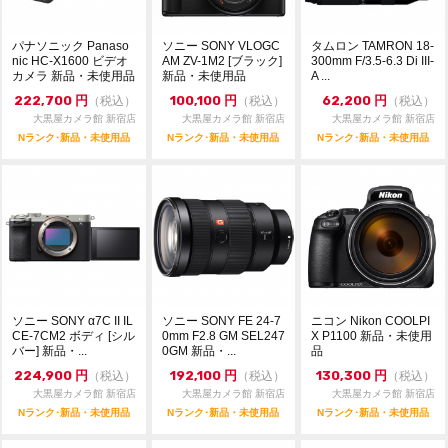
パナソニック Panaso
ソニー SONY VLOGC
タムロン TAMRON 18-
nic HC-X1600 ビデオ
AM ZV-1M2 [ブラック]
300mm F/3.5-6.3 Di III-
カメラ 新品・未使用品
新品・未使用品
A ...
222,700
円
100,100
円
62,200
円
（税込）
（税込）
（税込）
大黒屋カメラ館 新宿店
大黒屋カメラ館 新宿店
大黒屋カメラ館 新宿店
Nランク･新品・未使用品
Nランク･新品・未使用品
Nランク･新品・未使用品
ソニー SONY α7C II IL
ソニー SONY FE 24-7
ニコン Nikon COOLPI
CE-7CM2 ボディ [シル
0mm F2.8 GM SEL247
X P1100 新品・未使用
バー] 新品・...
0GM 新品・...
品
224,900
円
192,100
円
130,300
円
（税込）
（税込）
（税込）
大黒屋カメラ館 新宿店
大黒屋カメラ館 新宿店
大黒屋カメラ館 新宿店
Nランク･新品・未使用品
Nランク･新品・未使用品
Nランク･新品・未使用品