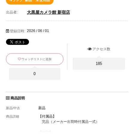
Nランク･新品・未使用品
大黒屋カメラ館 新宿店
出品者:
2026 / 06 / 01
登録日時:
アクセス数
ウォッチリストに追加
185
0
商品説明
新品
新品/中古
【付属品】
商品詳細
完品（メーカー出荷時付属品一式）
【保証】