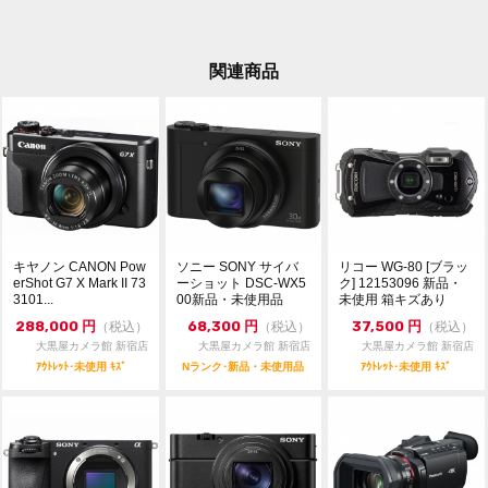
関連商品
キヤノン CANON Pow
ソニー SONY サイバ
リコー WG-80 [ブラッ
erShot G7 X Mark II 73
ーショット DSC-WX5
ク] 12153096 新品・
3101...
00新品・未使用品
未使用 箱キズあり
288,000
円
68,300
円
37,500
円
（税込）
（税込）
（税込）
大黒屋カメラ館 新宿店
大黒屋カメラ館 新宿店
大黒屋カメラ館 新宿店
ｱｳﾄﾚｯﾄ･未使用 ｷｽﾞ
Nランク･新品・未使用品
ｱｳﾄﾚｯﾄ･未使用 ｷｽﾞ