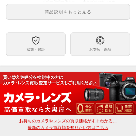
※箱に保管に伴うスレ、小キズがございます。
商品説明をもっと見る
【保証】
メーカー保証あり（1年間）
※保証内容はメーカー保証規定に基づく対応となりま
す。
※初期不良につきましてもメーカー対応となります。
【送料】
状態・保証
お支払・返品
送料無料
ご注文、ご決済後に店頭でのお受取も可能でございま
す。
※受取可能店舗は大黒屋カメラ館 新宿店のみでござい
ます。
大黒屋カメラ館 新宿店
〒160-0023 東京都新宿区西新宿1-2-12 丸幸ビル2F
03-6900-4091
dkcamera@e-daikoku.com
お買取り、下取りも行っております。
お持ちのカメラやレンズの買取価格がすぐわかる。
送料無料のLINE査定、宅配買取も可能です。
最新のカメラ買取額を知りたい方はこちら
詳しくはトップページの大きなバナーをクリック