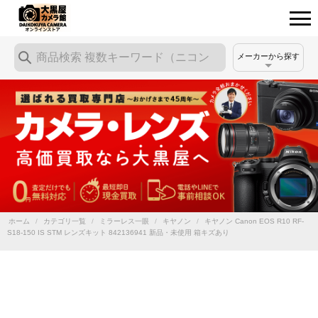
メーカーから探す
ホーム
/
カテゴリ一覧
/
ミラーレス一眼
/
キヤノン
/
キヤノン Canon EOS R10 RF-
S18-150 IS STM レンズキット 842136941 新品・未使用 箱キズあり