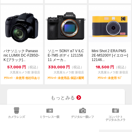
パナソニック Panaso
ソニー SONY α7 V ILC
Mini Shot 2 ERA PMS
nic LUMIX DC-FZ85D-
E-7M5 ボディ 121156
2E-MS200Y [イエロー]
K [ブラック]...
11 メーカ...
12146...
57,000
円
330,000
円
18,500
円
（税込）
（税込）
（税込）
大黒屋カメラ館 新宿店
大黒屋カメラ館 新宿店
大黒屋カメラ館 新宿店
ｱｳﾄﾚｯﾄ・未使用 他社印あり
ｱｳﾄﾚｯﾄ･未使用品 保証2週間
ｱｳﾄﾚｯﾄ･未使用 ｷｽﾞ
もっとみる
カメラレンズ
ミラーレス一眼
デジタル一眼レフ
コンパクト
デジタルカメラ