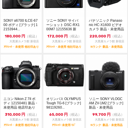
SONY α6700 ILCE-67
ソニー SONY サイバ
パナソニック Panaso
00 ボディ [ブラック] 1
ーショット DSC-RX1
nic HC-X1600 ビデオ
2153944...
00M7 12155636 新
カメラ 新品・未使用品
品...
180,000
円
172,000
円
220,000
円
（税込）
（税込）
（税込）
大黒屋カメラ館 新宿店
大黒屋カメラ館 新宿店
大黒屋カメラ館 新宿店
ｱｳﾄﾚｯﾄ・未使用 他社印あり
ｱｳﾄﾚｯﾄ・未使用 他社印あり
Nランク･新品・未使用品
ニコン Nikon Z 7II ボ
オリンパス OLYMPUS
ソニー SONY VLOGC
ディ 12150481 新品・
Tough TG-6 [ブラック]
AM ZV-1M2 [ブラック]
未使用品 他店印あり
98119260...
新品・未使用品
310,000
円
65,000
円
99,700
円
（税込）
（税込）
（税込）
大黒屋カメラ館 新宿店
大黒屋カメラ館 新宿店
大黒屋カメラ館 新宿店
ｱｳﾄﾚｯﾄ・未使用 他社印あり
ｱｳﾄﾚｯﾄ･未使用 ｷｽﾞ
Nランク･新品・未使用品