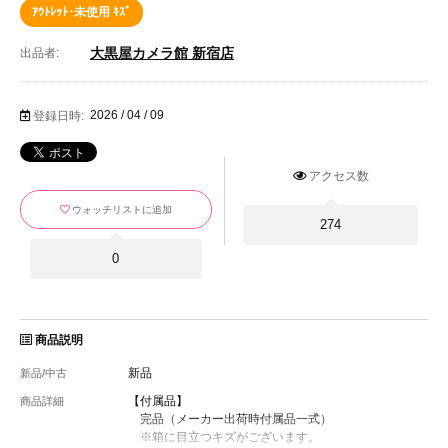
ｱｳﾄﾚｯﾄ･未使用 ｷｽﾞ
大黒屋カメラ館 新宿店
出品者:
2026 / 04 / 09
登録日時:
アクセス数
ウォッチリストに追加
274
0
商品説明
新品
新品/中古
【付属品】
商品詳細
完品（メーカー出荷時付属品一式）
※箱に目立つキズがございます。