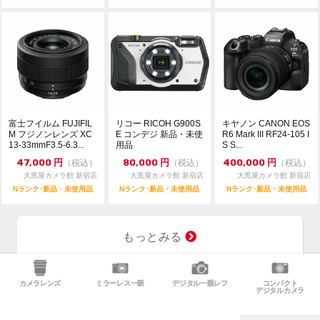
富士フイルム FUJIFIL
リコー RICOH G900S
キヤノン CANON EOS
M フジノンレンズ XC
E コンデジ 新品・未使
R6 Mark III RF24-105 I
13-33mmF3.5-6.3...
用品
S S...
47,000
円
80,000
円
400,000
円
（税込）
（税込）
（税込）
大黒屋カメラ館 新宿店
大黒屋カメラ館 新宿店
大黒屋カメラ館 新宿店
Nランク･新品・未使用品
Nランク･新品・未使用品
Nランク･新品・未使用品
もっとみる
カメラレンズ
ミラーレス一眼
デジタル一眼レフ
コンパクト
デジタルカメラ