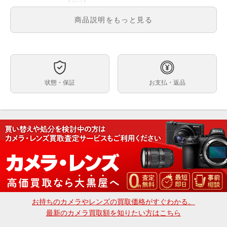
【保証】
メーカー保証あり（1年間）
商品説明をもっと見る
※保証内容はメーカー保証規定に基づく対応となりま
す。
※初期不良につきましてもメーカー対応となります。
【送料】
送料無料
状態・保証
お支払・返品
2410万画素CMOSセンサーを搭載し、きれいなボケ味
を表現できるデジタル一眼レフカメラ。「シーンインテ
リジェントオート」など、豊富な撮影モードを搭載。
写真をその場でスマホと共有できるWi-Fi機能を搭載。
画像送信やリモート撮影を可能にするアプリや、スピー
ディーに接続できるNFC機能に対応。
3.0型・約92万ドットの広視野角・高輝度TFTの液晶モ
ニターを搭載し、見やすく使いやすい。標準ズームレン
ズ「EF-S18-55mm F3.5-5.6 IS II」が付属する。
ご注文、ご決済後に店頭でのお受取も可能でございま
す。
※受取可能店舗は大黒屋カメラ館 新宿店のみでござい
お持ちのカメラやレンズの買取価格がすぐわかる。
ます。
最新のカメラ買取額を知りたい方はこちら
大黒屋カメラ館 新宿店
〒160-0023 東京都新宿区西新宿1-2-12 丸幸ビル2F