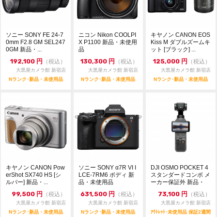
ソニー SONY FE 24-7
ニコン Nikon COOLPI
キヤノン CANON EOS
0mm F2.8 GM SEL247
X P1100 新品・未使用
Kiss M ダブルズームキ
0GM 新品・...
品
ット [ブラック] ...
192,100
円
130,300
円
125,000
円
（税込）
（税込）
（税込）
大黒屋カメラ館 新宿店
大黒屋カメラ館 新宿店
大黒屋カメラ館 新宿店
Nランク･新品・未使用品
Nランク･新品・未使用品
Nランク･新品・未使用品
キヤノン CANON Pow
ソニー SONY α7R VI I
DJI OSMO POCKET 4
erShot SX740 HS [シ
LCE-7RM6 ボディ 新
スタンダードコンボ メ
ルバー] 新品・...
品・未使用品
ーカー保証外 新品・
未...
99,500
円
631,500
円
73,100
円
（税込）
（税込）
（税込）
大黒屋カメラ館 新宿店
大黒屋カメラ館 新宿店
大黒屋カメラ館 新宿店
Nランク･新品・未使用品
Nランク･新品・未使用品
ｱｳﾄﾚｯﾄ･未使用品 保証2週間