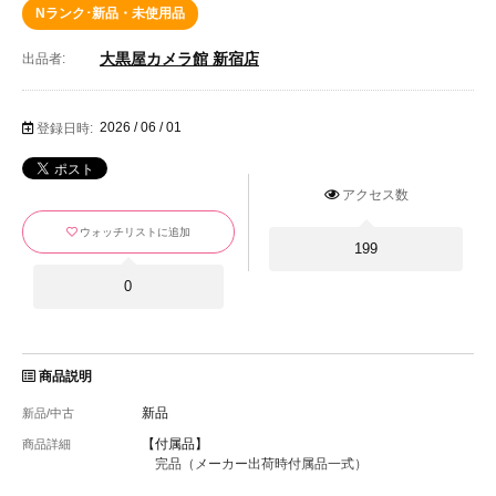
Nランク･新品・未使用品
大黒屋カメラ館 新宿店
出品者:
2026 / 06 / 01
登録日時:
アクセス数
ウォッチリストに追加
199
0
商品説明
新品
新品/中古
【付属品】
商品詳細
完品（メーカー出荷時付属品一式）