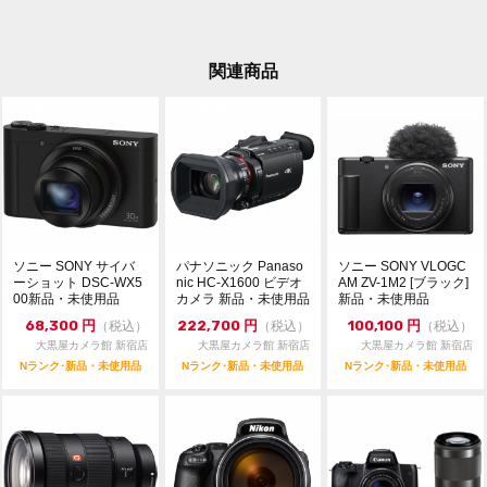
03-6900-4091
dkcamera@e-daikoku.com
お買取り、下取りも行っております。
関連商品
送料無料のLINE査定、宅配買取も可能です。
詳しくはトップページの大きなバナーをクリック
ソニー SONY サイバ
パナソニック Panaso
ソニー SONY VLOGC
ーショット DSC-WX5
nic HC-X1600 ビデオ
AM ZV-1M2 [ブラック]
00新品・未使用品
カメラ 新品・未使用品
新品・未使用品
68,300
円
222,700
円
100,100
円
（税込）
（税込）
（税込）
大黒屋カメラ館 新宿店
大黒屋カメラ館 新宿店
大黒屋カメラ館 新宿店
Nランク･新品・未使用品
Nランク･新品・未使用品
Nランク･新品・未使用品