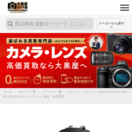
メーカーから探す
ホーム
/
カテゴリ一覧
/
ミラーレス一眼
/
キヤノン
/
キヤノン Canon EOS Kiss X90
EF-S18-55 IS II レンズキット 新品・未使用品