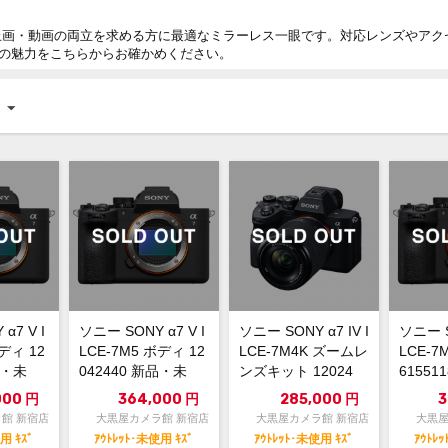
止画・動画の両立を求める方に最適なミラーレス一眼です。対応レンズやアク
の魅力をこちらからお確かめください。
α7 V I
ソニー SONY α7 V I
ソニー SONY α7 IV I
ソニー S
ディ 12
LCE-7M5 ボディ 12
LCE-7M4K ズームレ
LCE-7
品・未
042440 新品・未
ンズキット 12024
61551
使...
7...
000
円
364,000
円
285,000
円
3
館 新宿店
大黒屋カメラ館 新宿店
大黒屋カメラ館 新宿店
大黒屋
用 ｷｽﾞ
ｱｳﾄﾚｯﾄ･未使用 ｷｽﾞ
ｱｳﾄﾚｯﾄ･未使用 ｷｽﾞ
ｱｳﾄﾚ