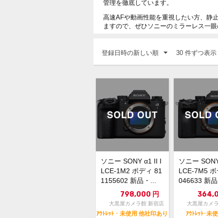
管理を徹底しています。
高速AFや動画性能を重視したい方、静
ますので、ぜひソニーのミラーレス一眼
登録日時の新しい順
30 件ずつ表示
ソニー SONY α1 II I
ソニー SONY 
LCE-1M2 ボディ 81
LCE-7M5 ボ
1155602 新品・...
046633 新
使...
798,000
円
364,
大黒屋カメラ館 新宿店
大黒屋カメラ
ｱｳﾄﾚｯﾄ・未使用 他社印あり
ｱｳﾄﾚｯﾄ･未使