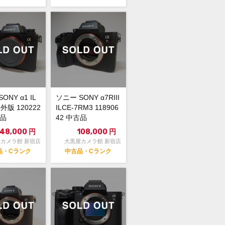
ONY α1 IL
ソニー SONY α7RIII
海外版 120222
ILCE-7RM3 118906
古品
42 中古品
48,000
円
108,000
円
カメラ館 新宿店
大黒屋カメラ館 新宿店
品・Cランク
中古品・Cランク