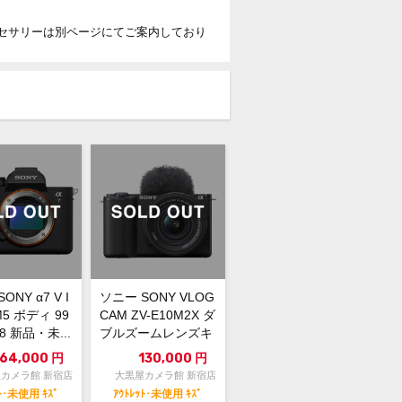
セサリーは別ページにてご案内しており
ONY α7 V I
ソニー SONY VLOG
M5 ボディ 99
CAM ZV-E10M2X ダ
18 新品・未...
ブルズームレンズキ
ット [...
64,000
円
130,000
円
カメラ館 新宿店
大黒屋カメラ館 新宿店
ｯﾄ･未使用 ｷｽﾞ
ｱｳﾄﾚｯﾄ･未使用 ｷｽﾞ