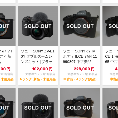
α7 V I
ソニー SONY ZV-E1
ソニー SONY α7 IV
ソニー S
ボディ 新
0Y ダブルズームレ
ボディ ILCE-7M4 11
CE-1 
品
ンズキット [ブラッ
990807 中古美品
65 中
ク] 新品・未使用品
000
円
102,000
円
228,000
円
4
館 新宿店
大黒屋カメラ館 新宿店
大黒屋カメラ館 新宿店
大黒屋
・未使用品
Nランク･新品・未使用品
中古品・Aランク(美品)
中古