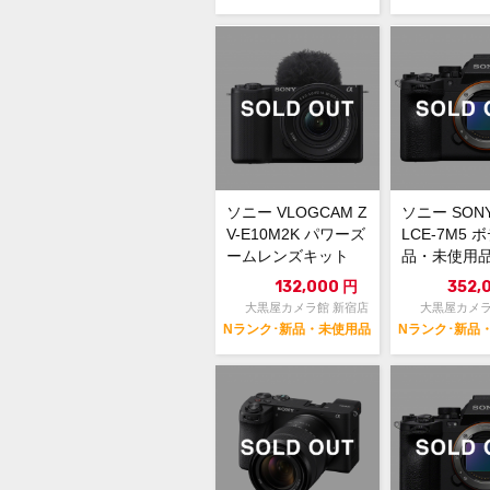
ソニー VLOGCAM Z
ソニー SONY 
V-E10M2K パワーズ
LCE-7M5 
ームレンズキット
品・未使用
[ブラック]...
132,000
円
352,
大黒屋カメラ館 新宿店
大黒屋カメラ
Nランク･新品・未使用品
Nランク･新品