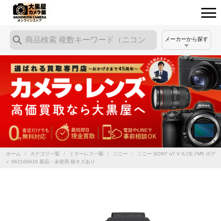
メーカーから探す
ホーム
/
カテゴリ一覧
/
ミラーレス一眼
/
ソニー
/
ソニー SONY α7 V ILCE-7M5 ボデ
ィ 962169416 新品・未使用 箱キズあり