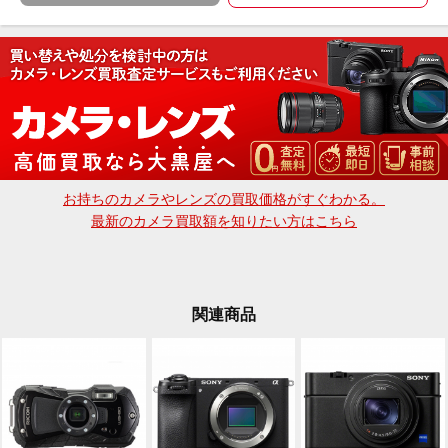
※受取可能店舗は大黒屋カメラ館 新宿店のみでござい
ます。
大黒屋カメラ館 新宿店
〒160-0023 東京都新宿区西新宿1-2-12 丸幸ビル2F
03-6900-4091
dkcamera@e-daikoku.com
お買取り、下取りも行っております。
送料無料のLINE査定、宅配買取も可能です。
詳しくはトップページの大きなバナーをクリック
お持ちのカメラやレンズの買取価格がすぐわかる。
最新のカメラ買取額を知りたい方はこちら
関連商品