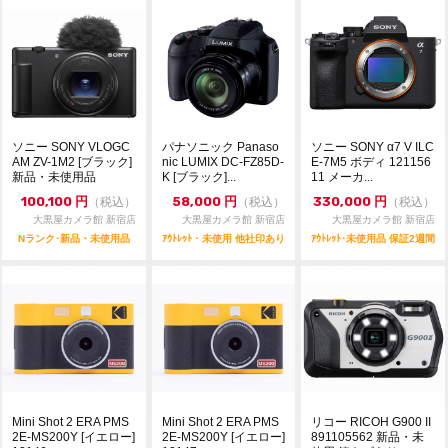
ソニー SONY VLOGC
パナソニック Panaso
ソニー SONY α7 V ILC
AM ZV-1M2 [ブラック]
nic LUMIX DC-FZ85D-
E-7M5 ボディ 121156
新品・未使用品
K [ブラック]...
11 メーカ...
100,100
円
58,000
円
330,000
円
（税込）
（税込）
（税込）
大黒屋カメラ館 新宿店
大黒屋カメラ館 新宿店
大黒屋カメラ館 新宿店
Nランク･新品・未使用品
ｱｳﾄﾚｯﾄ・未使用 他社印あり
ｱｳﾄﾚｯﾄ･未使用品 保証2週間
Mini Shot 2 ERA PMS
Mini Shot 2 ERA PMS
リコー RICOH G900 II
2E-MS200Y [イエロー]
2E-MS200Y [イエロー]
891105562 新品・未