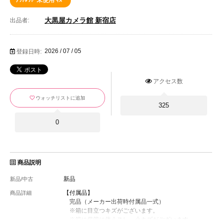
ｱｳﾄﾚｯﾄ･未使用 ｷｽﾞ
大黒屋カメラ館 新宿店
出品者:
2026 / 07 / 05
登録日時:
アクセス数
ウォッチリストに追加
325
0
商品説明
新品
新品/中古
【付属品】
商品詳細
完品（メーカー出荷時付属品一式）
※箱に目立つキズがございます。
※箱に保管に伴うスレ、小キズがございます。