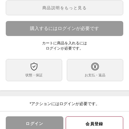
商品説明をもっと見る
【保証】
メーカー保証あり（1年間）
※保証内容はメーカー保証規定に基づく対応となりま
す。
購入するにはログインが必要です
※初期不良につきましてもメーカー対応となります。
【送料】
カートに商品を入れるには
送料無料
ログインが必要です。
有効約3300万画素のフルサイズ部分積層型「Exmor
RS」CMOSイメージセンサーを搭載したフルサイズミ
ラーレス一眼カメラ。
状態・保証
お支払・返品
「α（Alpha）」シリーズのAIプロセッシングユニット
の性能を画像処理エンジン内に統合した「BIONZ
XR2」を搭載。
AIによる人物の瞳認識性能が従来比約30%向上したほ
か、ブラックアウトフリーでのAF/AE追随の最高約30コ
マ/秒の連続撮影を実現する。
*アクションにはログインが必要です。
ご注文、ご決済後に店頭でのお受取も可能でございま
ログイン
会員登録
す。