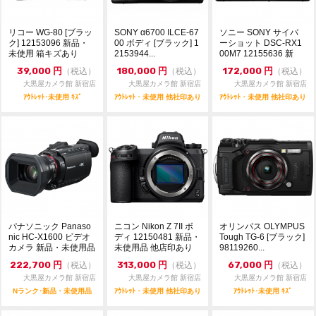
リコー WG-80 [ブラッ
SONY α6700 ILCE-67
ソニー SONY サイバ
ク] 12153096 新品・
00 ボディ [ブラック] 1
ーショット DSC-RX1
未使用 箱キズあり
2153944...
00M7 12155636 新
品...
39,000
円
180,000
円
172,000
円
（税込）
（税込）
（税込）
大黒屋カメラ館 新宿店
大黒屋カメラ館 新宿店
大黒屋カメラ館 新宿店
ｱｳﾄﾚｯﾄ･未使用 ｷｽﾞ
ｱｳﾄﾚｯﾄ・未使用 他社印あり
ｱｳﾄﾚｯﾄ・未使用 他社印あり
パナソニック Panaso
ニコン Nikon Z 7II ボ
オリンパス OLYMPUS
nic HC-X1600 ビデオ
ディ 12150481 新品・
Tough TG-6 [ブラック]
カメラ 新品・未使用品
未使用品 他店印あり
98119260...
222,700
円
313,000
円
67,000
円
（税込）
（税込）
（税込）
大黒屋カメラ館 新宿店
大黒屋カメラ館 新宿店
大黒屋カメラ館 新宿店
Nランク･新品・未使用品
ｱｳﾄﾚｯﾄ・未使用 他社印あり
ｱｳﾄﾚｯﾄ･未使用 ｷｽﾞ