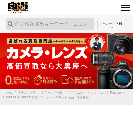
メーカーから探す
ホーム
/
カテゴリ一覧
/
ミラーレス一眼
/
パナソニック
/
パナソニック Panasonic
LUMIX DC-G100DW ダブルズームレンズキット 新品・未使用品