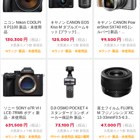
ニコン Nikon COOLPI
キヤノン CANON EOS
キヤノン CANON Pow
X P1100 新品・未使用
Kiss M ダブルズームキ
erShot SX740 HS [シ
品
ット [ブラック] ...
ルバー] 新品・...
130,300
円
125,000
円
99,500
円
（税込）
（税込）
（税込）
大黒屋カメラ館 新宿店
大黒屋カメラ館 新宿店
大黒屋カメラ館 新宿店
Nランク･新品・未使用品
Nランク･新品・未使用品
Nランク･新品・未使用品
ソニー SONY α7R VI I
DJI OSMO POCKET 4
富士フイルム FUJIFIL
LCE-7RM6 ボディ 新
スタンダードコンボ メ
M フジノンレンズ XC
品・未使用品
ーカー保証外 新品・
13-33mmF3.5-6.3...
未...
631,500
円
73,100
円
47,000
円
（税込）
（税込）
（税込）
大黒屋カメラ館 新宿店
大黒屋カメラ館 新宿店
大黒屋カメラ館 新宿店
Nランク･新品・未使用品
ｱｳﾄﾚｯﾄ･未使用品 保証2週間
Nランク･新品・未使用品