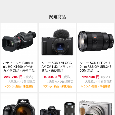
〒160-0023 東京都新宿区西新宿1-2-12 丸幸ビル2F
03-6900-4091
dkcamera@e-daikoku.com
関連商品
お買取り、下取りも行っております。
送料無料のLINE査定、宅配買取も可能です。
詳しくはトップページの大きなバナーをクリック
パナソニック Panaso
ソニー SONY VLOGC
ソニー SONY FE 24-7
nic HC-X1600 ビデオ
AM ZV-1M2 [ブラック]
0mm F2.8 GM SEL247
カメラ 新品・未使用品
新品・未使用品
0GM 新品・...
222,700
円
100,100
円
192,100
円
（税込）
（税込）
（税込）
大黒屋カメラ館 新宿店
大黒屋カメラ館 新宿店
大黒屋カメラ館 新宿店
Nランク･新品・未使用品
Nランク･新品・未使用品
Nランク･新品・未使用品