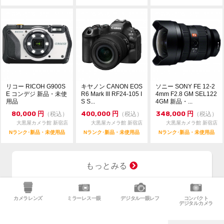
リコー RICOH G900S
キヤノン CANON EOS
ソニー SONY FE 12-2
E コンデジ 新品・未使
R6 Mark III RF24-105 I
4mm F2.8 GM SEL122
用品
S S...
4GM 新品・...
80,000
円
400,000
円
348,000
円
（税込）
（税込）
（税込）
大黒屋カメラ館 新宿店
大黒屋カメラ館 新宿店
大黒屋カメラ館 新宿店
Nランク･新品・未使用品
Nランク･新品・未使用品
Nランク･新品・未使用品
もっとみる
カメラレンズ
ミラーレス一眼
デジタル一眼レフ
コンパクト
デジタルカメラ