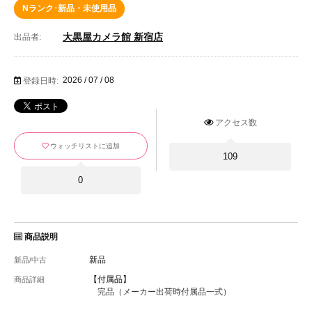
Nランク･新品・未使用品
大黒屋カメラ館 新宿店
出品者:
2026 / 07 / 08
登録日時:
アクセス数
ウォッチリストに追加
109
0
商品説明
新品
新品/中古
【付属品】
商品詳細
完品（メーカー出荷時付属品一式）