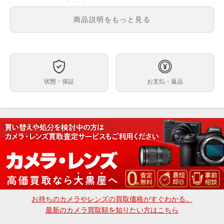
【保証】
メーカー保証あり（1年間）
商品説明をもっと見る
※保証内容はメーカー保証規定に基づく対応となりま
す。
※初期不良につきましてもメーカー対応となります。
【送料】
送料無料
状態・保証
お支払・返品
小型・軽量サイズのミラーレス一眼カメラ。高画素
「20.3M Live MOS センサー」を搭載し、高画質・高精
細な写真・映像を残せる。
カメラまかせの全自動撮影「インテリジェントオート」
により、11種類のモードで思ったとおりに撮影でき
る。認識AFでいろいろなシーンでピントが合う。
標準ズームレンズ1本と望遠ズームレンズ1本が付属す
る。
ご注文、ご決済後に店頭でのお受取も可能でございま
す。
お持ちのカメラやレンズの買取価格がすぐわかる。
※受取可能店舗は大黒屋カメラ館 新宿店のみでござい
最新のカメラ買取額を知りたい方はこちら
ます。
大黒屋カメラ館 新宿店