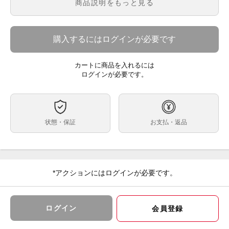
商品説明をもっと見る
メーカー保証あり（1年間）
※保証内容はメーカー保証規定に基づく対応となりま
す。
※初期不良につきましてもメーカー対応となります。
購入するにはログインが必要です
【送料】
送料無料
カートに商品を入れるには
ログインが必要です。
有効約2000万画素、光学5倍ズーム、建築や土木などの
ハードな現場に欠かせない防水、防じん、耐衝撃性能を
備えた業務用デジタルカメラ。
工事用電子小黒板機能に対応し、従来の工事名・工種・
略図などをチョークで記入した小黒板を同時に撮影する
状態・保証
お支払・返品
作業を電子化できる。
作業項目など、あらかじめ登録した情報を撮影時に画像
に付加できるカメラメモ機能を搭載。PCと接続するこ
とでWebカメラとして使用可能。
ご注文、ご決済後に店頭でのお受取も可能でございま
*アクションにはログインが必要です。
す。
※受取可能店舗は大黒屋カメラ館 新宿店のみでござい
ます。
大黒屋カメラ館 新宿店
ログイン
会員登録
〒160-0023 東京都新宿区西新宿1-2-12 丸幸ビル2F
03-6900-4091