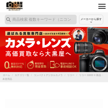
メーカーから探す
ホーム
/
カテゴリ一覧
/
コンパクトデジタルカメラ
/
リコー
/
リコー G900 II 新品・
未使用品