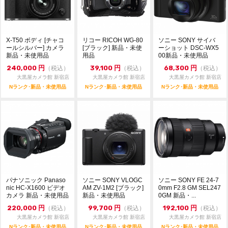
X-T50 ボディ [チャコ
リコー RICOH WG-80
ソニー SONY サイバ
ールシルバー] カメラ
[ブラック] 新品・未使
ーショット DSC-WX5
新品・未使用品
用品
00新品・未使用品
240,000
円
39,100
円
68,300
円
（税込）
（税込）
（税込）
大黒屋カメラ館 新宿店
大黒屋カメラ館 新宿店
大黒屋カメラ館 新宿店
Nランク･新品・未使用品
Nランク･新品・未使用品
Nランク･新品・未使用品
パナソニック Panaso
ソニー SONY VLOGC
ソニー SONY FE 24-7
nic HC-X1600 ビデオ
AM ZV-1M2 [ブラック]
0mm F2.8 GM SEL247
カメラ 新品・未使用品
新品・未使用品
0GM 新品・...
220,000
円
99,700
円
192,100
円
（税込）
（税込）
（税込）
大黒屋カメラ館 新宿店
大黒屋カメラ館 新宿店
大黒屋カメラ館 新宿店
Nランク･新品・未使用品
Nランク･新品・未使用品
Nランク･新品・未使用品