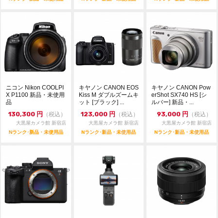
ニコン Nikon COOLPI
キヤノン CANON EOS
キヤノン CANON Pow
X P1100 新品・未使用
Kiss M ダブルズームキ
erShot SX740 HS [シ
品
ット [ブラック] ...
ルバー] 新品・...
130,300
円
123,000
円
93,000
円
（税込）
（税込）
（税込）
大黒屋カメラ館 新宿店
大黒屋カメラ館 新宿店
大黒屋カメラ館 新宿店
Nランク･新品・未使用品
Nランク･新品・未使用品
Nランク･新品・未使用品