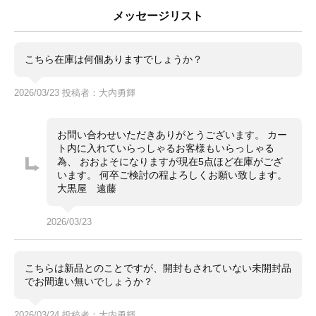
dkcamera@e-daikoku.com
メッセージリスト
お買取り、下取りも行っております。
送料無料のLINE査定、宅配買取も可能です。
こちら在庫は何個ありますでしょうか？
詳しくはトップページの大きなバナーをクリック
2026/03/23 投稿者：大内勇輝
お問い合わせいただきありがとうございます。 カー
ト内に入れていらっしゃるお客様もいらっしゃる
為、 おおよそになりますが現在5点ほど在庫がござ
います。 何卒ご検討の程よろしくお願い致します。
大黒屋 遠藤
2026/03/23
こちらは新品とのことですが、開封もされていない未開封品
でお間違い無いでしょうか？
2026/03/24 投稿者：大内勇輝