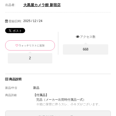
大黒屋カメラ館 新宿店
出品者:
2025 / 12 / 24
登録日時:
アクセス数
ウォッチリストに追加
668
2
商品説明
新品
新品/中古
【付属品】
商品詳細
完品（メーカー出荷時付属品一式）
※箱に保管に伴うスレ、小キズがございます。
【保証】