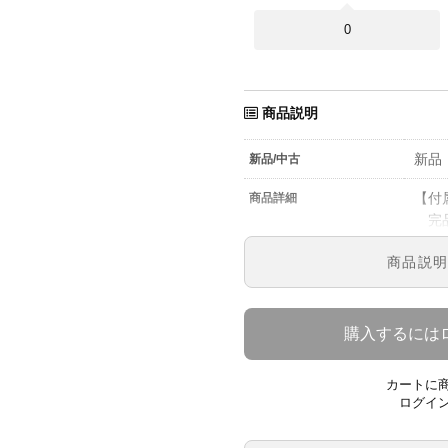
0
商品説明
新品
新品/中古
【付
商品詳細
完品
※箱
商品説
【保
メー
※保
購入するには
対応
※初
カートに
とな
ログイ
【送