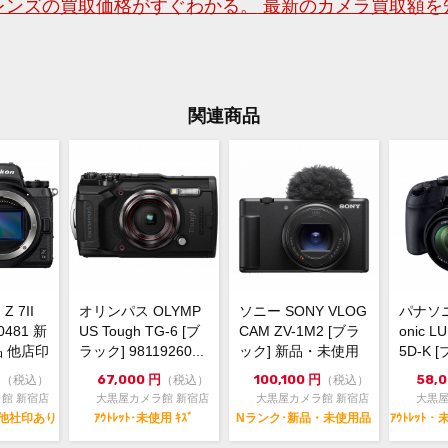
レンズの買取価格がすぐわかる。
最新のカメラ買取額を
〒16
幸ビ
03-6
dkca
関連商品
お買
送料
す。
詳し
リッ
Z 7II
オリンパス OLYMP
ソニー SONY VLOG
パナソニ
0481 新
US Tough TG-6 [ブ
CAM ZV-1M2 [ブラ
onic L
 他店印
ラック] 98119260...
ック] 新品・未使用
5D-K [
品
円
67,000
円
100,100
円
58,
（税込）
（税込）
（税込）
館 新宿店
大黒屋カメラ館 新宿店
大黒屋カメラ館 新宿店
大黒屋
用 他社印あり
ｱｳﾄﾚｯﾄ･未使用 ｷｽﾞ
Nランク･新品・未使用品
ｱｳﾄﾚｯﾄ