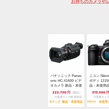
お持ちのカメラや
パナソニック Panas
ニコン Nikon 
onic HC-X1600 ビデ
ボディ 1215
オカメラ 新品・未使
品・未使用品
用品
あり
222,700
円
313,000
（税込）
大黒屋カメラ館 新宿店
大黒屋カメラ
Nランク･新品・未使用品
ｱｳﾄﾚｯﾄ・未使