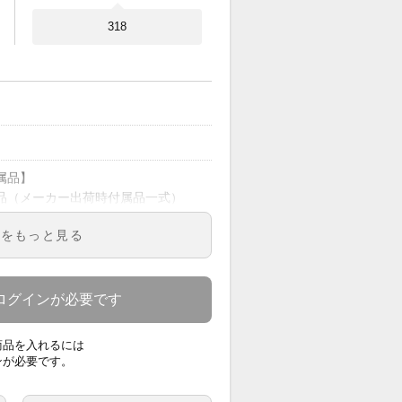
318
属品】
（メーカー出荷時付属品一式）
に目立つキズがございます。
明をもっと見る
証】
カー保証あり（1年間）
証内容はメーカー保証規定に基づく
ログインが必要です
となります。
期不良につきましてもメーカー対応
商品を入れるには
ります。
ンが必要です。
料】