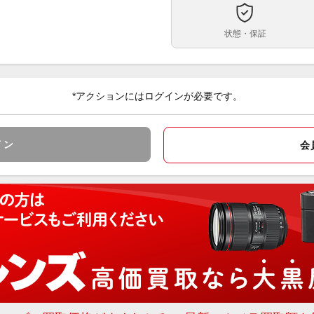
送
状態・保証
防じ
クリ
メラ
可能
*アクションにはログインが必要です。
焦点距
27
載。
イン
会
倍ま
有効
面照
クリ
ドを
ご注
でご
※受
みで
大黒