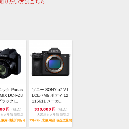
知りたい方はこちら
0-0023 東京都新宿区西新宿1-2-12 丸
ル2F
900-4091
mera@e-daikoku.com
取り、下取りも行っております。
無料のLINE査定、宅配買取も可能で
くはトップページの大きなバナーをク
ク
ック Panas
ソニー SONY α7 V I
UMIX DC-FZ8
LCE-7M5 ボディ 12
ブラック]...
115611 メーカ...
000
円
330,000
円
（税込）
（税込）
カメラ館 新宿店
大黒屋カメラ館 新宿店
・未使用 他社印あり
ｱｳﾄﾚｯﾄ･未使用品 保証2週間