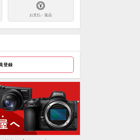
料無料
お支払・返品
ん防滴、2mの高さからの落下試験を
アした耐衝撃性能を備えたデジタルカ
。水深15mで連続1時間の水中撮影が
な本格防水性能を備える。
離4.9～19.6mm（35mm判換算で約
～108mm相当）の光学4倍ズームを搭
デジタルズームを併用すれば最大約24
員登録
でズームできる。
約1635万画素、受光効率にすぐれた裏
射型CMOSイメージセンサーにより、
アな写真が撮影可能。7つの撮影モー
搭載している。
文、ご決済後に店頭でのお受取も可能
ざいます。
取可能店舗は大黒屋カメラ館 新宿店の
ございます。
屋カメラ館 新宿店