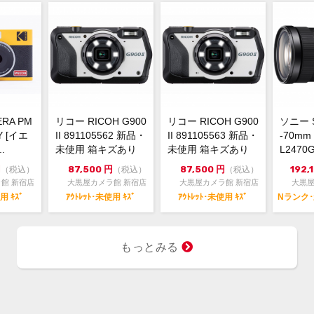
 ERA PM
リコー RICOH G900
リコー RICOH G900
ソニー S
Y [イエ
II 891105562 新品・
II 891105563 新品・
-70mm 
.
未使用 箱キズあり
未使用 箱キズあり
L2470
円
87,500
円
87,500
円
192,
（税込）
（税込）
（税込）
館 新宿店
大黒屋カメラ館 新宿店
大黒屋カメラ館 新宿店
大黒屋
用 ｷｽﾞ
ｱｳﾄﾚｯﾄ･未使用 ｷｽﾞ
ｱｳﾄﾚｯﾄ･未使用 ｷｽﾞ
Nランク
もっとみる