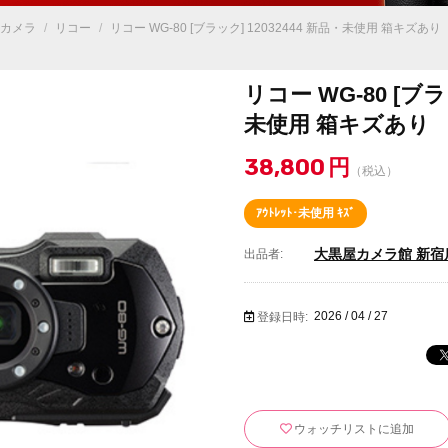
カメラ
/
リコー
/
リコー WG-80 [ブラック] 12032444 新品・未使用 箱キズあり
リコー WG-80 [ブラ
未使用 箱キズあり
38,800
円
（税込）
ｱｳﾄﾚｯﾄ･未使用 ｷｽﾞ
大黒屋カメラ館 新宿
出品者:
2026 / 04 / 27
登録日時:
ウォッチリストに追加