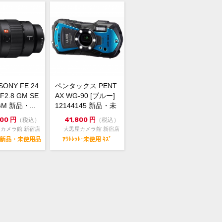
ONY FE 24
ペンタックス PENT
F2.8 GM SE
AX WG-90 [ブルー]
GM 新品・...
12144145 新品・未
使用...
100
円
41,800
円
（税込）
（税込）
カメラ館 新宿店
大黒屋カメラ館 新宿店
･新品・未使用品
ｱｳﾄﾚｯﾄ･未使用 ｷｽﾞ