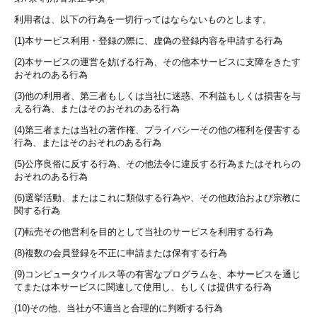
利用者は、以下の行為を一切行ってはならないものとします。
(1)本サービス利用・登録の際に、虚偽の登録内容を申請する行為
(2)本サービスの運営を妨げる行為、その他本サービスに支障をきたす
おそれのある行為
(3)他の利用者、第三者もしくは当社に迷惑、不利益もしくは損害を与
える行為、またはそのおそれのある行為
(4)第三者または当社の著作権、プライバシーその他の権利を侵害する
行為、またはそのおそれのある行為
(5)公序良俗に反する行為、その他法令に違反する行為またはそれらの
おそれのある行為
(6)選挙活動、またはこれに類似する行為や、その他政治および宗教に
関する行為
(7)転売その他営利を目的として当社のサービスを利用する行為
(8)複数の会員登録を不正に申請または保有する行為
(9)コンピュータウイルス等の有害なプログラムを、本サービスを通じ
てまたは本サービスに関連して使用し、もしくは提供する行為
(10)その他、当社が不適当と合理的に判断する行為