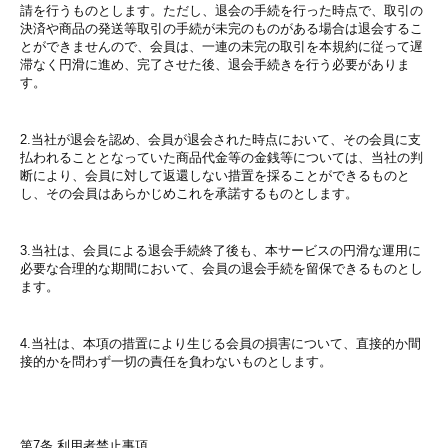
請を行うものとします。ただし、退会の手続を行った時点で、取引の
決済や商品の発送等取引の手続が未完のものがある場合は退会するこ
とができませんので、会員は、一連の未完の取引を本規約に従って遅
滞なく円滑に進め、完了させた後、退会手続きを行う必要がありま
す。
2.当社が退会を認め、会員が退会された時点において、その会員に支
払われることとなっていた商品代金等の金銭等については、当社の判
断により、会員に対して返還しない措置を採ることができるものと
し、その会員はあらかじめこれを承諾するものとします。
3.当社は、会員による退会手続終了後も、本サービスの円滑な運用に
必要な合理的な期間において、会員の退会手続を留保できるものとし
ます。
4.当社は、本項の措置により生じる会員の損害について、直接的か間
接的かを問わず一切の責任を負わないものとします。
第7条 利用者禁止事項