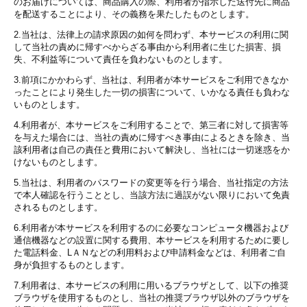
のお届けについては、商品購入の際、利用者が指示した送付先に商品
を配送することにより、その義務を果たしたものとします。
2.当社は、法律上の請求原因の如何を問わず、本サービスの利用に関
して当社の責めに帰すべからざる事由から利用者に生じた損害、損
失、不利益等について責任を負わないものとします。
3.前項にかかわらず、当社は、利用者が本サービスをご利用できなか
ったことにより発生した一切の損害について、いかなる責任も負わな
いものとします。
4.利用者が、本サービスをご利用することで、第三者に対して損害等
を与えた場合には、当社の責めに帰すべき事由によるときを除き、当
該利用者は自己の責任と費用において解決し、当社には一切迷惑をか
けないものとします。
5.当社は、利用者のパスワードの変更等を行う場合、当社指定の方法
で本人確認を行うこととし、当該方法に過誤がない限りにおいて免責
されるものとします。
6.利用者が本サービスを利用するのに必要なコンピュータ機器および
通信機器などの設置に関する費用、本サービスを利用するために要し
た電話料金、LＡＮなどの利用料および申請料金などは、利用者ご自
身が負担するものとします。
7.利用者は、本サービスの利用に用いるブラウザとして、以下の推奨
ブラウザを使用するものとし、当社の推奨ブラウザ以外のブラウザを