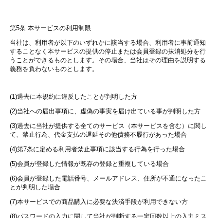
第5条 本サービスの利用制限
当社は、利用者が以下のいずれかに該当する場合、利用者に事前通知
することなく本サービスの提供の停止または会員登録の抹消処分を行
うことができるものとします。その場合、当社はその理由を説明する
義務を負わないものとします。
(1)過去に本規約に違反したことが判明した方
(2)当社への届出事項に、虚偽の事実を届け出ている事が判明した方
(3)過去に当社が提供する全てのサービス（本サービスを含む）に関し
て、禁止行為、代金支払の遅延その他債務不履行があった場合
(4)第7条に定める利用者禁止事項に該当する行為を行った場合
(5)会員が登録した情報が既存の登録と重複している場合
(6)会員が登録した電話番号、メールアドレス、住所が不通になったこ
とが判明した場合
(7)本サービスでの商品購入に必要な決済手段が利用できない方
(8)パスワードの入力に関して当社が判断する一定回数以上の入力ミス